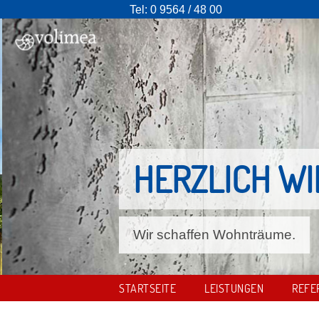
Tel:
0 9564 / 48 00
HERZLICH W
Wir schaffen Wohnträume.
STARTSEITE
LEISTUNGEN
REFE