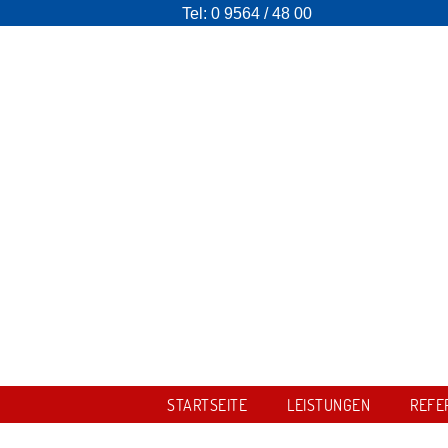
Tel:
0 9564 / 48 00
STARTSEITE
LEISTUNGEN
REFE