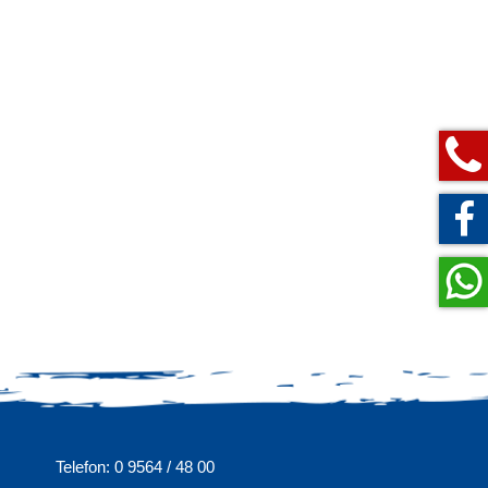
0 9
Telefon: 0 9564 / 48 00