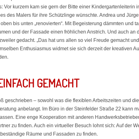
s: Vor kurzem kam sie gern der Bitte einer Kindergartenleiterin
des des Malers für ihre Schützlinge wünschte. Andrea und Jürge
oben bis unten „renovierten“. Mit Begeisterung dämmten und ta
en und der Fassade einen fröhlichen Anstrich. Und auch an 
weiler gedacht. „Das hat uns allen so viel Freude gemacht und wa
mselben Enthusiasmus widmet sie sich derzeit der kreativen A
den.
EINFACH GEMACHT
roß geschrieben – sowohl was die flexiblen Arbeitszeiten und di
atung anbelangt. Im Büro in der Steinfelder Straße 22 kann ma
lassen. Eine enge Kooperation mit anderen Handwerksbetrieben 
artner zu finden. Auch ein virtueller Besuch lohnt sich: Auf der
rtbeständige Räume und Fassaden zu finden.