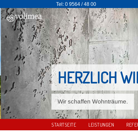
Tel:
0 9564 / 48 00
HERZLICH W
Wir schaffen Wohnträume.
STARTSEITE
LEISTUNGEN
REFE