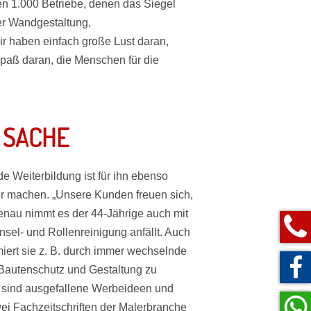
en 1.000 Betriebe, denen das Siegel
ger Wandgestaltung,
 haben einfach große Lust daran,
Spaß daran, die Menschen für die
 SACHE
e Weiterbildung ist für ihn ebenso
cher machen. „Unsere Kunden freuen sich,
Genau nimmt es der 44-Jährige auch mit
0 9
sel- und Rollenreinigung anfällt. Auch
miert sie z. B. durch immer wechselnde
 Bautenschutz und Gestaltung zu
sind ausgefallene Werbeideen und
ei Fachzeitschriften der Malerbranche