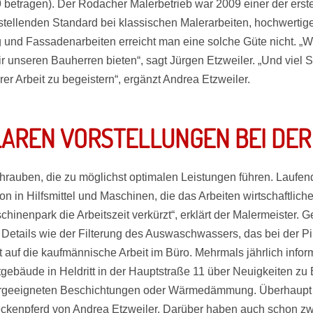
betragen). Der Rodacher Malerbetrieb war 2009 einer der erst
enstellenden Standard bei klassischen Malerarbeiten, hochwerti
 Fassadenarbeiten erreicht man eine solche Güte nicht. „Wir
 unseren Bauherren bieten“, sagt Jürgen Etzweiler. „Und viel 
er Arbeit zu begeistern“, ergänzt Andrea Etzweiler.
KLAREN VORSTELLUNGEN BEI DER
chrauben, die zu möglichst optimalen Leistungen führen. Laufend
tion in Hilfsmittel und Maschinen, die das Arbeiten wirtschaftli
inenpark die Arbeitszeit verkürzt“, erklärt der Malermeister. 
Details wie der Filterung des Auswaschwassers, das bei der Pin
 auf die kaufmännische Arbeit im Büro. Mehrmals jährlich infor
gebäude in Heldritt in der Hauptstraße 11 über Neuigkeiten zu
ergeeigneten Beschichtungen oder Wärmedämmung. Überhaupt 
teckenpferd von Andrea Etzweiler. Darüber haben auch schon zw